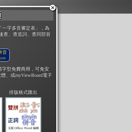
通
「一字多音審定表」，為
速查、查造詞、查同部首
拼音
yin
開源字型免費商用，可免安
體、或myViewBoard電子
排版格式匯出