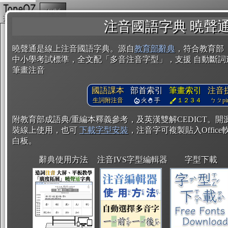
複製
注音國語字典 曉聲
曉聲通是線上注音國語字典。源自
教育部辭典
，符合教育部
中小學考試標準，全文配「多音注音字型」，支援 自動斷詞
筆畫注音
國語課本
部首索引
筆畫索引
注音
生詞附注音
火
手
１２３４
ㄅㄆpin
附教育部成語典/重編本釋義參考，及英漢雙解CEDICT。
裝線上使用，也可
下載字型安裝
，注音字可複製貼入Office軟
白板。
辭典使用方法
注音IVS字型編輯器
字型下載