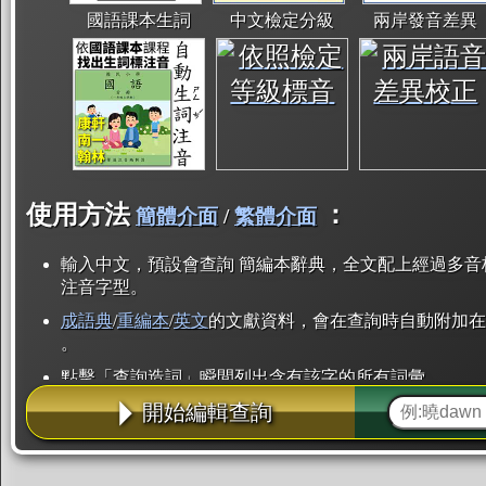
國語課本生詞
中文檢定分級
兩岸發音差異
使用方法
：
簡體介面
/
繁體介面
輸入中文，預設會查詢 簡編本辭典，全文配上經過多音
注音字型。
成語典
/
重編本
/
英文
的文獻資料，會在查詢時自動附加在
。
點擊「查詢造詞」瞬間列出含有該字的所有詞彙。
開始編輯查詢
點「部首」瞬間列出所有「同部首字」。也支援查詢「
辭典解釋的全文都經過自動斷詞，點擊便可瞬間「連續
用手動重複輸入。