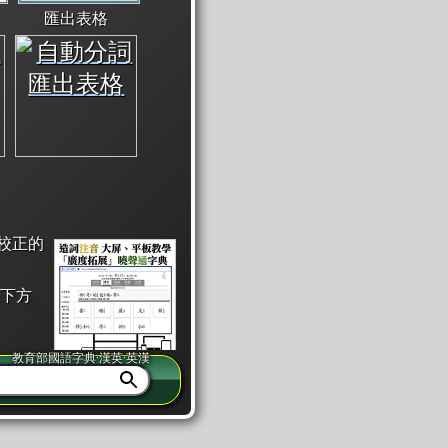
匯出表格
校正的
下方
教育部國語字典·漢英·英漢
同注音」或「同筆畫」。
查詢」此字詞的解釋，不