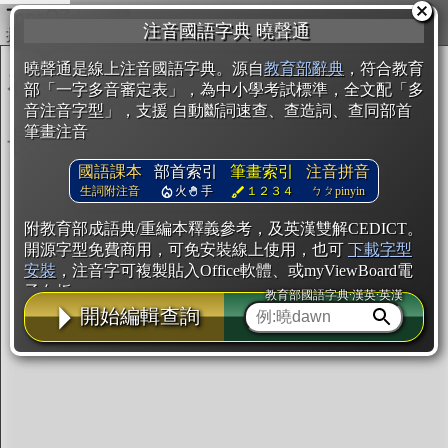
複製
注音國語字典 曉聲通
開始編輯
曉聲通是線上注音國語字典。源自
教育部辭典
，符合教育
部「一字多音審定表」，為中小學考試標準，全文配「多
音注音字型」，支援 自動斷詞速查、查造詞、查同部首
筆畫注音
國語課本
部首索引
筆畫索引
注音拼音
生詞附注音
火
手
１２３４
ㄅㄆpinyin
附教育部成語典/重編本釋義參考，及英漢雙解CEDICT。
開源字型免費商用，可免安裝線上使用，也可
下載字型
安裝
，注音字可複製貼入Office軟體、或myViewBoard電
子白板。
教育部國語字典·漢英·英漢
開始編輯查詢
辭典使用方法
注音IVS字型編輯器