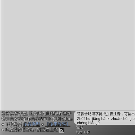
字型下載
排版格式匯出
國語課本生詞
中文檢定分級
兩岸發音差異
匯出表格
注音拼音字型, 輸入瞬間自動選多音字
這裡會將漢字轉成拼音注音，可輸出成
帶注音文字配多音字型可複製到 Office
Zhèlǐ huì jiāng hànzì zhuǎnchéng p
chéng biǎogé
● 下載免費
多音字型
●
【使用教學】
格式
● 也支援存圖輸出: 點選右上角
轉換工具