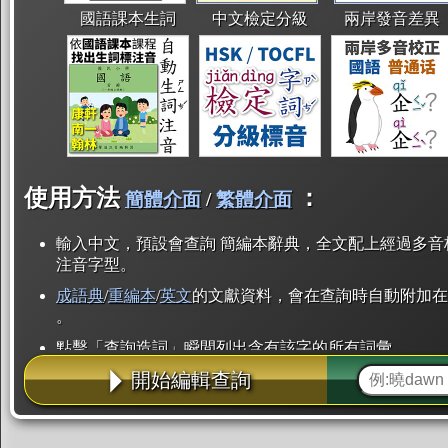
國語課本生詞
中文檢定分級
兩岸發音差異
使用方法
：
簡體介面
/
繁體介面
輸入中文，預設會查詢 簡編本辭典，全文配上經過多音
注音字型。
成語典
/
重編本
/
英文
的文獻資料，會在查詢時自動附加在
。
點擊「查詢造詞」瞬間列出含有該字的所有詞彙。
開始編輯查詢
點「部首」瞬間列出所有「同部首字」。也支援查詢「
辭典解釋的全文都經過自動斷詞，點擊便可瞬間「連續
用手動重複輸入。