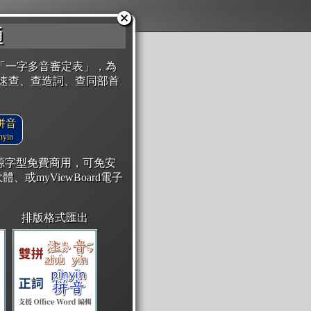
通
「一字多音審定表」，為
速查、查造詞、查同部首
拼音
yin
開源字型免費商用，可免安
體、或myViewBoard電子
排版格式匯出