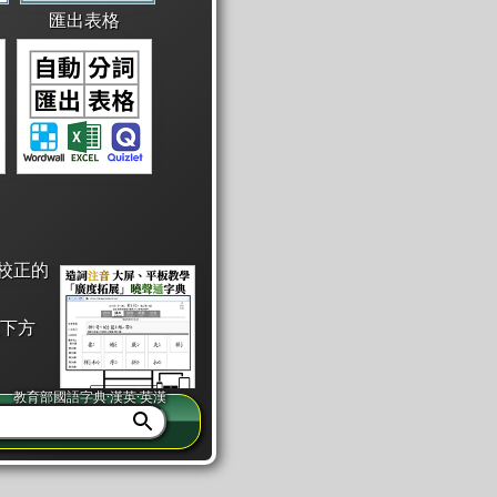
匯出表格
校正的
下方
教育部國語字典·漢英·英漢
同注音」或「同筆畫」。
查詢」此字詞的解釋，不