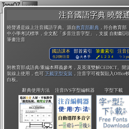
複製
注音國語字典 曉聲
曉聲通是線上注音國語字典。源自
教育部辭典
，符合教育部
中小學考試標準，全文配「多音注音字型」，支援 自動斷詞
筆畫注音
國語課本
部首索引
筆畫索引
注音
生詞附注音
火
手
１２３４
ㄅㄆpin
附教育部成語典/重編本釋義參考，及英漢雙解CEDICT。
裝線上使用，也可
下載字型安裝
，注音字可複製貼入Office軟
白板。
辭典使用方法
注音IVS字型編輯器
字型下載