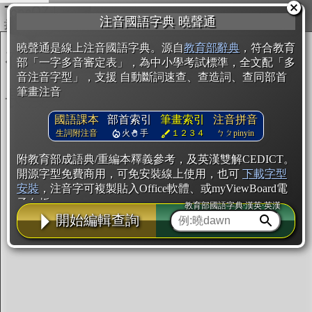
複製
注音國語字典 曉聲通
開始編輯
曉聲通是線上注音國語字典。源自
教育部辭典
，符合教育
部「一字多音審定表」，為中小學考試標準，全文配「多
音注音字型」，支援 自動斷詞速查、查造詞、查同部首
筆畫注音
國語課本
部首索引
筆畫索引
注音拼音
生詞附注音
火
手
１２３４
ㄅㄆpinyin
附教育部成語典/重編本釋義參考，及英漢雙解CEDICT。
開源字型免費商用，可免安裝線上使用，也可
下載字型
安裝
，注音字可複製貼入Office軟體、或myViewBoard電
子白板。
教育部國語字典·漢英·英漢
開始編輯查詢
辭典使用方法
注音IVS字型編輯器