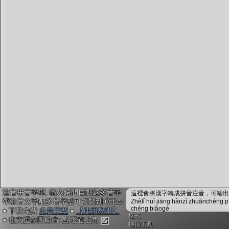
字型下載
排版格式匯出
國語課本生詞
中文檢定分級
兩岸發音差異
匯出表格
注音拼音字型, 輸入瞬間自動選多音字
這裡會將漢字轉成拼音注音，可輸出成
帶注音文字配多音字型可複製到 Office
Zhèlǐ huì jiāng hànzì zhuǎnchéng p
chéng biǎogé
● 下載免費
多音字型
●
【使用教學】
格式
● 也支援存圖輸出: 點選右上角
轉換工具