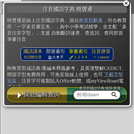
複製
注音國語字典 曉聲通
開始編輯
曉聲通是線上注音國語字典。源自
教育部辭典
，符合教育
部「一字多音審定表」，為中小學考試標準，全文配「多
音注音字型」，支援 自動斷詞速查、查造詞、查同部首
筆畫注音
國語課本
部首索引
筆畫索引
注音拼音
生詞附注音
火
手
１２３４
ㄅㄆpinyin
附教育部成語典/重編本釋義參考，及英漢雙解CEDICT。
開源字型免費商用，可免安裝線上使用，也可
下載字型
安裝
，注音字可複製貼入Office軟體、或myViewBoard電
子白板。
教育部國語字典·漢英·英漢
開始編輯查詢
辭典使用方法
注音IVS字型編輯器