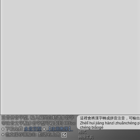
字型下載
排版格式匯出
國語課本生詞
中文檢定分級
兩岸發音差異
匯出表格
注音拼音字型, 輸入瞬間自動選多音字
這裡會將漢字轉成拼音注音，可輸出成
帶注音文字配多音字型可複製到 Office
Zhèlǐ huì jiāng hànzì zhuǎnchéng p
chéng biǎogé
● 下載免費
多音字型
●
【使用教學】
格式
● 也支援存圖輸出: 點選右上角
轉換工具