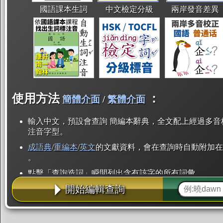
國語課本生詞
中文檢定分級
兩岸發音差異
使用方法
：
簡體介面
/
繁體介面
輸入中文，預設會查詢 簡編本辭典，全文配上經過多音
注音字型。
成語典
/
重編本
/
英文
的文獻資料，會在查詢時自動附加在
。
點擊「查詢造詞」瞬間列出含有該字的所有詞彙。
開始編輯查詢
點「部首」瞬間列出所有「同部首字」。也支援查詢「
辭典解釋的全文都經過自動斷詞，點擊便可瞬間「連續
用手動重複輸入。