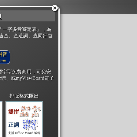
通
「一字多音審定表」，為
速查、查造詞、查同部首
拼音
yin
開源字型免費商用，可免安
體、或myViewBoard電子
排版格式匯出