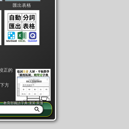
匯出表格
校正的
下方
教育部國語字典·漢英·英漢
同注音」或「同筆畫」。
查詢」此字詞的解釋，不