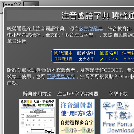
複製
注音國語字典 曉聲
曉聲通是線上注音國語字典。源自
教育部辭典
，符合教育部
中小學考試標準，全文配「多音注音字型」，支援 自動斷詞
筆畫注音
國語課本
部首索引
筆畫索引
注音
生詞附注音
火
手
１２３４
ㄅㄆpin
附教育部成語典/重編本釋義參考，及英漢雙解CEDICT。
裝線上使用，也可
下載字型安裝
，注音字可複製貼入Office軟
白板。
辭典使用方法
注音IVS字型編輯器
字型下載