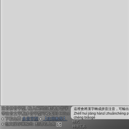
字型下載
排版格式匯出
國語課本生詞
中文檢定分級
兩岸發音差異
匯出表格
注音拼音字型, 輸入瞬間自動選多音字
這裡會將漢字轉成拼音注音，可輸出成
帶注音文字配多音字型可複製到 Office
Zhèlǐ huì jiāng hànzì zhuǎnchéng p
chéng biǎogé
● 下載免費
多音字型
●
【使用教學】
格式
● 也支援存圖輸出: 點選右上角
轉換工具