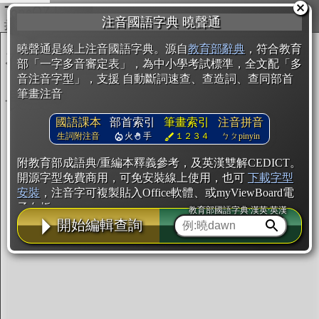
複製
注音國語字典 曉聲通
開始編輯
曉聲通是線上注音國語字典。源自
教育部辭典
，符合教育
部「一字多音審定表」，為中小學考試標準，全文配「多
音注音字型」，支援 自動斷詞速查、查造詞、查同部首
筆畫注音
國語課本
部首索引
筆畫索引
注音拼音
生詞附注音
火
手
１２３４
ㄅㄆpinyin
附教育部成語典/重編本釋義參考，及英漢雙解CEDICT。
開源字型免費商用，可免安裝線上使用，也可
下載字型
安裝
，注音字可複製貼入Office軟體、或myViewBoard電
子白板。
教育部國語字典·漢英·英漢
開始編輯查詢
辭典使用方法
注音IVS字型編輯器