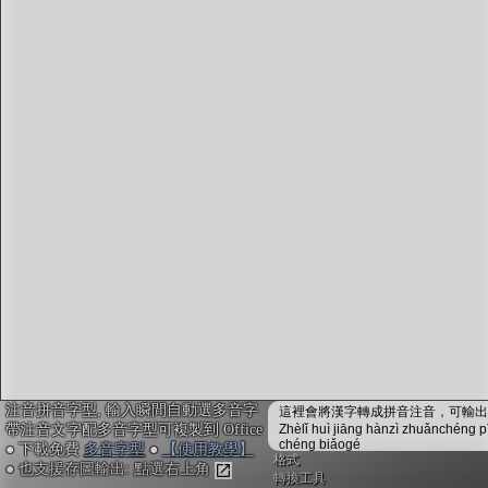
字型下載
排版格式匯出
國語課本生詞
中文檢定分級
兩岸發音差異
匯出表格
注音拼音字型, 輸入瞬間自動選多音字
這裡會將漢字轉成拼音注音，可輸出成
帶注音文字配多音字型可複製到 Office
Zhèlǐ huì jiāng hànzì zhuǎnchéng p
chéng biǎogé
● 下載免費
多音字型
●
【使用教學】
格式
● 也支援存圖輸出: 點選右上角
轉換工具