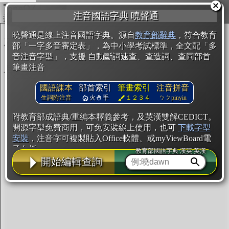
複製
注音國語字典 曉聲通
開始編輯
曉聲通是線上注音國語字典。源自
教育部辭典
，符合教育
部「一字多音審定表」，為中小學考試標準，全文配「多
音注音字型」，支援 自動斷詞速查、查造詞、查同部首
筆畫注音
國語課本
部首索引
筆畫索引
注音拼音
生詞附注音
火
手
１２３４
ㄅㄆpinyin
附教育部成語典/重編本釋義參考，及英漢雙解CEDICT。
開源字型免費商用，可免安裝線上使用，也可
下載字型
安裝
，注音字可複製貼入Office軟體、或myViewBoard電
子白板。
教育部國語字典·漢英·英漢
開始編輯查詢
辭典使用方法
注音IVS字型編輯器