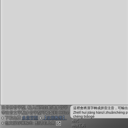
字型下載
排版格式匯出
國語課本生詞
中文檢定分級
兩岸發音差異
匯出表格
注音拼音字型, 輸入瞬間自動選多音字
這裡會將漢字轉成拼音注音，可輸出成
帶注音文字配多音字型可複製到 Office
Zhèlǐ huì jiāng hànzì zhuǎnchéng p
chéng biǎogé
● 下載免費
多音字型
●
【使用教學】
格式
● 也支援存圖輸出: 點選右上角
轉換工具