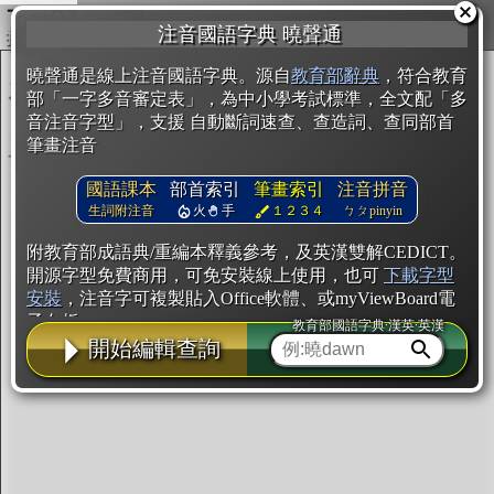
複製
注音國語字典 曉聲通
開始編輯
曉聲通是線上注音國語字典。源自
教育部辭典
，符合教育
部「一字多音審定表」，為中小學考試標準，全文配「多
音注音字型」，支援 自動斷詞速查、查造詞、查同部首
筆畫注音
國語課本
部首索引
筆畫索引
注音拼音
生詞附注音
火
手
１２３４
ㄅㄆpinyin
附教育部成語典/重編本釋義參考，及英漢雙解CEDICT。
開源字型免費商用，可免安裝線上使用，也可
下載字型
安裝
，注音字可複製貼入Office軟體、或myViewBoard電
子白板。
教育部國語字典·漢英·英漢
開始編輯查詢
辭典使用方法
注音IVS字型編輯器