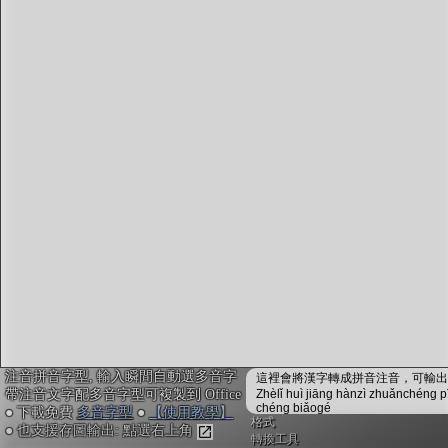
字型下載
排版格式匯出
國語課本生詞
中文檢定分級
兩岸發音差異
匯出表格
注音拼音字型, 輸入瞬間自動選多音字
這裡會將漢字轉成拼音注音，可輸出成
帶注音文字配多音字型可複製到 Office
Zhèlǐ huì jiāng hànzì zhuǎnchéng p
chéng biǎogé
● 下載免費
多音字型
●
【使用教學】
格式
● 也支援存圖輸出: 點選右上角
轉換工具