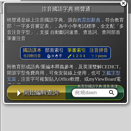
複製
注音國語字典 曉聲通
開始編輯
曉聲通是線上注音國語字典。源自
教育部辭典
，符合教育
部「一字多音審定表」，為中小學考試標準，全文配「多
音注音字型」，支援 自動斷詞速查、查造詞、查同部首
筆畫注音
國語課本
部首索引
筆畫索引
注音拼音
生詞附注音
火
手
１２３４
ㄅㄆpinyin
附教育部成語典/重編本釋義參考，及英漢雙解CEDICT。
開源字型免費商用，可免安裝線上使用，也可
下載字型
安裝
，注音字可複製貼入Office軟體、或myViewBoard電
子白板。
教育部國語字典·漢英·英漢
開始編輯查詢
辭典使用方法
注音IVS字型編輯器