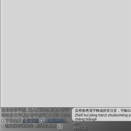
字型下載
排版格式匯出
國語課本生詞
中文檢定分級
兩岸發音差異
匯出表格
注音拼音字型, 輸入瞬間自動選多音字
這裡會將漢字轉成拼音注音，可輸出成
帶注音文字配多音字型可複製到 Office
Zhèlǐ huì jiāng hànzì zhuǎnchéng p
chéng biǎogé
● 下載免費
多音字型
●
【使用教學】
格式
● 也支援存圖輸出: 點選右上角
轉換工具