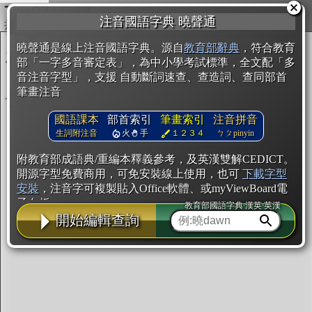
複製
注音國語字典 曉聲通
開始編輯
曉聲通是線上注音國語字典。源自
教育部辭典
，符合教育
部「一字多音審定表」，為中小學考試標準，全文配「多
音注音字型」，支援 自動斷詞速查、查造詞、查同部首
筆畫注音
國語課本
部首索引
筆畫索引
注音拼音
生詞附注音
火
手
１２３４
ㄅㄆpinyin
附教育部成語典/重編本釋義參考，及英漢雙解CEDICT。
開源字型免費商用，可免安裝線上使用，也可
下載字型
安裝
，注音字可複製貼入Office軟體、或myViewBoard電
子白板。
教育部國語字典·漢英·英漢
開始編輯查詢
辭典使用方法
注音IVS字型編輯器