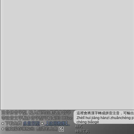
字型下載
排版格式匯出
國語課本生詞
中文檢定分級
兩岸發音差異
匯出表格
注音拼音字型, 輸入瞬間自動選多音字
這裡會將漢字轉成拼音注音，可輸出成
帶注音文字配多音字型可複製到 Office
Zhèlǐ huì jiāng hànzì zhuǎnchéng p
chéng biǎogé
● 下載免費
多音字型
●
【使用教學】
格式
● 也支援存圖輸出: 點選右上角
轉換工具