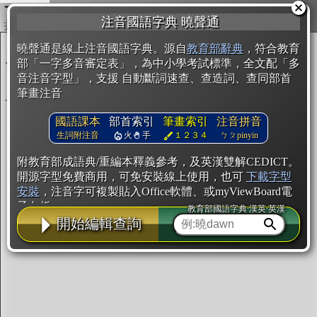
複製
注音國語字典 曉聲通
開始編輯
曉聲通是線上注音國語字典。源自
教育部辭典
，符合教育
部「一字多音審定表」，為中小學考試標準，全文配「多
音注音字型」，支援 自動斷詞速查、查造詞、查同部首
筆畫注音
國語課本
部首索引
筆畫索引
注音拼音
生詞附注音
火
手
１２３４
ㄅㄆpinyin
附教育部成語典/重編本釋義參考，及英漢雙解CEDICT。
開源字型免費商用，可免安裝線上使用，也可
下載字型
安裝
，注音字可複製貼入Office軟體、或myViewBoard電
子白板。
教育部國語字典·漢英·英漢
開始編輯查詢
辭典使用方法
注音IVS字型編輯器