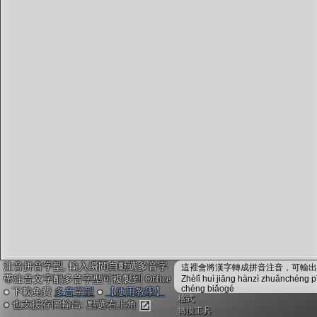
字型下載
排版格式匯出
國語課本生詞
中文檢定分級
兩岸發音差異
匯出表格
注音拼音字型, 輸入瞬間自動選多音字
這裡會將漢字轉成拼音注音，可輸出成
帶注音文字配多音字型可複製到 Office
Zhèlǐ huì jiāng hànzì zhuǎnchéng p
chéng biǎogé
● 下載免費
多音字型
●
【使用教學】
格式
● 也支援存圖輸出: 點選右上角
轉換工具