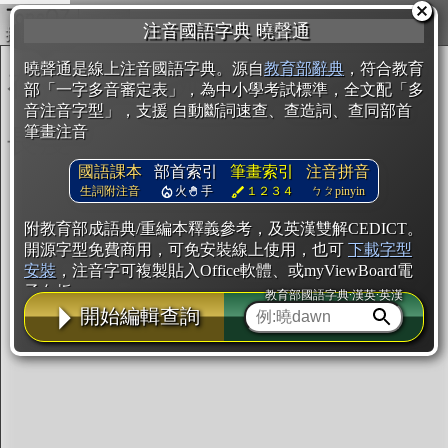
複製
注音國語字典 曉聲通
開始編輯
曉聲通是線上注音國語字典。源自
教育部辭典
，符合教育
部「一字多音審定表」，為中小學考試標準，全文配「多
音注音字型」，支援 自動斷詞速查、查造詞、查同部首
筆畫注音
國語課本
部首索引
筆畫索引
注音拼音
生詞附注音
火
手
１２３４
ㄅㄆpinyin
附教育部成語典/重編本釋義參考，及英漢雙解CEDICT。
開源字型免費商用，可免安裝線上使用，也可
下載字型
安裝
，注音字可複製貼入Office軟體、或myViewBoard電
子白板。
教育部國語字典·漢英·英漢
開始編輯查詢
辭典使用方法
注音IVS字型編輯器