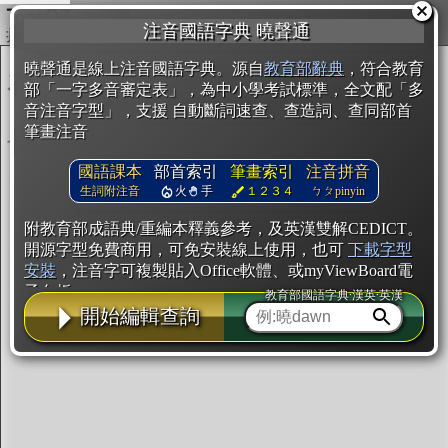
複製
注音國語字典 曉聲通
開始編輯
曉聲通是線上注音國語字典。源自
教育部辭典
，符合教育
部「一字多音審定表」，為中小學考試標準，全文配「多
音注音字型」，支援 自動斷詞速查、查造詞、查同部首
筆畫注音
國語課本
部首索引
筆畫索引
注音拼音
生詞附注音
火
手
１２３４
ㄅㄆpinyin
附教育部成語典/重編本釋義參考，及英漢雙解CEDICT。
開源字型免費商用，可免安裝線上使用，也可
下載字型
安裝
，注音字可複製貼入Office軟體、或myViewBoard電
子白板。
教育部國語字典·漢英·英漢
開始編輯查詢
辭典使用方法
注音IVS字型編輯器