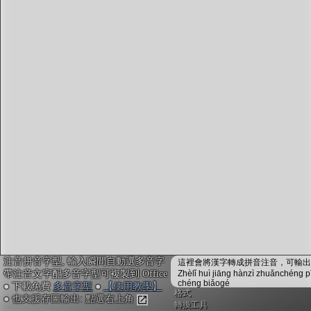
字型下載
排版格式匯出
國語課本生詞
中文檢定分級
兩岸發音差異
匯出表格
注音拼音字型, 輸入瞬間自動選多音字
這裡會將漢字轉成拼音注音，可輸出成
帶注音文字配多音字型可複製到 Office
Zhèlǐ huì jiāng hànzì zhuǎnchéng p
chéng biǎogé
● 下載免費
多音字型
●
【使用教學】
格式
● 也支援存圖輸出: 點選右上角
轉換工具