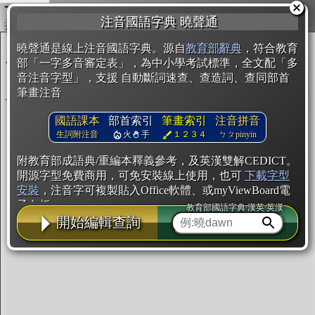
複製
注音國語字典 曉聲通
開始編輯
曉聲通是線上注音國語字典。源自
教育部辭典
，符合教育
部「一字多音審定表」，為中小學考試標準，全文配「多
音注音字型」，支援 自動斷詞速查、查造詞、查同部首
筆畫注音
國語課本
部首索引
筆畫索引
注音拼音
生詞附注音
火
手
１２３４
ㄅㄆpinyin
附教育部成語典/重編本釋義參考，及英漢雙解CEDICT。
開源字型免費商用，可免安裝線上使用，也可
下載字型
安裝
，注音字可複製貼入Office軟體、或myViewBoard電
子白板。
教育部國語字典·漢英·英漢
開始編輯查詢
辭典使用方法
注音IVS字型編輯器