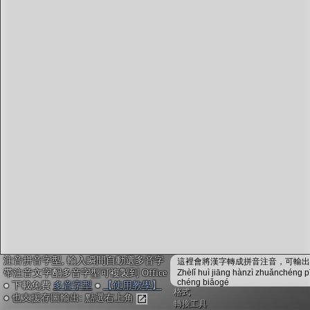
字型下載
排版格式匯出
國語課本生詞
中文檢定分級
兩岸發音差異
匯出表格
注音拼音字型, 輸入瞬間自動選多音字
這裡會將漢字轉成拼音注音，可輸出成
帶注音文字配多音字型可複製到 Office
Zhèlǐ huì jiāng hànzì zhuǎnchéng p
chéng biǎogé
● 下載免費
多音字型
●
【使用教學】
格式
● 也支援存圖輸出: 點選右上角
轉換工具