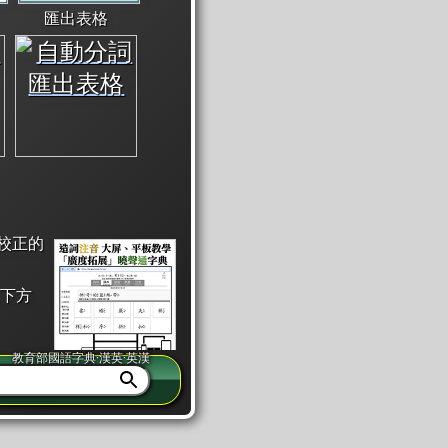
匯出表格
校正的
下方
教育部國語字典·漢英·英漢
同注音」或「同筆畫」。
查詢」此字詞的解釋，不