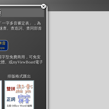
通
「一字多音審定表」，為
速查、查造詞、查同部首
拼音
yin
開源字型免費商用，可免安
體、或myViewBoard電子
排版格式匯出