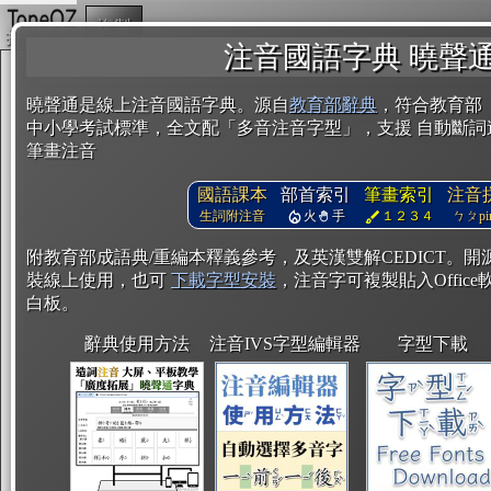
複製
注音國語字典 曉聲
曉聲通是線上注音國語字典。源自
教育部辭典
，符合教育部
中小學考試標準，全文配「多音注音字型」，支援 自動斷詞
筆畫注音
國語課本
部首索引
筆畫索引
注音
生詞附注音
火
手
１２３４
ㄅㄆpin
附教育部成語典/重編本釋義參考，及英漢雙解CEDICT。
裝線上使用，也可
下載字型安裝
，注音字可複製貼入Office軟
白板。
辭典使用方法
注音IVS字型編輯器
字型下載