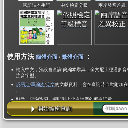
國語課本生詞
中文檢定分級
兩岸發音差異
使用方法
：
簡體介面
/
繁體介面
輸入中文，預設會查詢 簡編本辭典，全文配上經過多音
注音字型。
成語典
/
重編本
/
英文
的文獻資料，會在查詢時自動附加在
。
點擊「查詢造詞」瞬間列出含有該字的所有詞彙。
開始編輯查詢
點「部首」瞬間列出所有「同部首字」。也支援查詢「
辭典解釋的全文都經過自動斷詞，點擊便可瞬間「連續
用手動重複輸入。