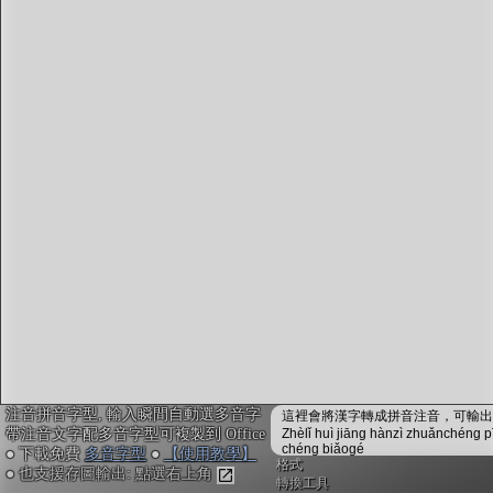
字型下載
排版格式匯出
國語課本生詞
中文檢定分級
兩岸發音差異
匯出表格
注音拼音字型, 輸入瞬間自動選多音字
這裡會將漢字轉成拼音注音，可輸出成
帶注音文字配多音字型可複製到 Office
Zhèlǐ huì jiāng hànzì zhuǎnchéng p
chéng biǎogé
● 下載免費
多音字型
●
【使用教學】
格式
● 也支援存圖輸出: 點選右上角
轉換工具