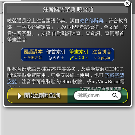
複製
注音國語字典 曉聲通
開始編輯
曉聲通是線上注音國語字典。源自
教育部辭典
，符合教育
部「一字多音審定表」，為中小學考試標準，全文配「多
音注音字型」，支援 自動斷詞速查、查造詞、查同部首
筆畫注音
國語課本
部首索引
筆畫索引
注音拼音
生詞附注音
火
手
１２３４
ㄅㄆpinyin
附教育部成語典/重編本釋義參考，及英漢雙解CEDICT。
開源字型免費商用，可免安裝線上使用，也可
下載字型
安裝
，注音字可複製貼入Office軟體、或myViewBoard電
子白板。
教育部國語字典·漢英·英漢
開始編輯查詢
辭典使用方法
注音IVS字型編輯器