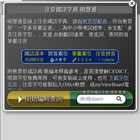
複製
注音國語字典 曉聲通
開始編輯
曉聲通是線上注音國語字典。源自
教育部辭典
，符合教育
部「一字多音審定表」，為中小學考試標準，全文配「多
音注音字型」，支援 自動斷詞速查、查造詞、查同部首
筆畫注音
國語課本
部首索引
筆畫索引
注音拼音
生詞附注音
火
手
１２３４
ㄅㄆpinyin
附教育部成語典/重編本釋義參考，及英漢雙解CEDICT。
開源字型免費商用，可免安裝線上使用，也可
下載字型
安裝
，注音字可複製貼入Office軟體、或myViewBoard電
子白板。
教育部國語字典·漢英·英漢
開始編輯查詢
辭典使用方法
注音IVS字型編輯器