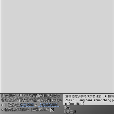
字型下載
排版格式匯出
國語課本生詞
中文檢定分級
兩岸發音差異
匯出表格
注音拼音字型, 輸入瞬間自動選多音字
這裡會將漢字轉成拼音注音，可輸出成
帶注音文字配多音字型可複製到 Office
Zhèlǐ huì jiāng hànzì zhuǎnchéng p
chéng biǎogé
● 下載免費
多音字型
●
【使用教學】
格式
● 也支援存圖輸出: 點選右上角
轉換工具