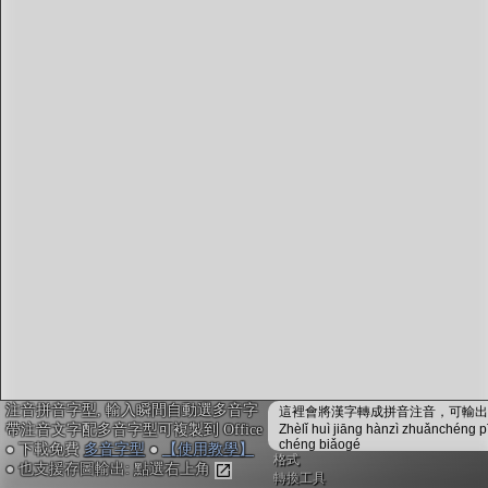
字型下載
排版格式匯出
國語課本生詞
中文檢定分級
兩岸發音差異
匯出表格
注音拼音字型, 輸入瞬間自動選多音字
這裡會將漢字轉成拼音注音，可輸出成
帶注音文字配多音字型可複製到 Office
Zhèlǐ huì jiāng hànzì zhuǎnchéng p
chéng biǎogé
● 下載免費
多音字型
●
【使用教學】
格式
● 也支援存圖輸出: 點選右上角
轉換工具