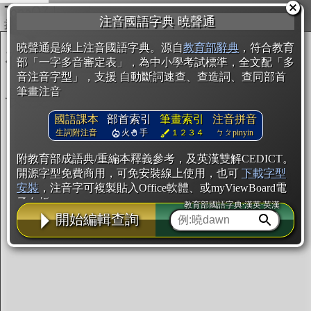
複製
注音國語字典 曉聲通
開始編輯
曉聲通是線上注音國語字典。源自
教育部辭典
，符合教育
部「一字多音審定表」，為中小學考試標準，全文配「多
音注音字型」，支援 自動斷詞速查、查造詞、查同部首
筆畫注音
國語課本
部首索引
筆畫索引
注音拼音
生詞附注音
火
手
１２３４
ㄅㄆpinyin
附教育部成語典/重編本釋義參考，及英漢雙解CEDICT。
開源字型免費商用，可免安裝線上使用，也可
下載字型
安裝
，注音字可複製貼入Office軟體、或myViewBoard電
子白板。
教育部國語字典·漢英·英漢
開始編輯查詢
辭典使用方法
注音IVS字型編輯器