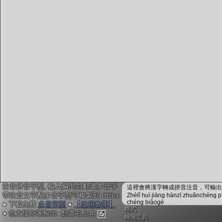
字型下載
排版格式匯出
國語課本生詞
中文檢定分級
兩岸發音差異
匯出表格
注音拼音字型, 輸入瞬間自動選多音字
這裡會將漢字轉成拼音注音，可輸出成
帶注音文字配多音字型可複製到 Office
Zhèlǐ huì jiāng hànzì zhuǎnchéng p
chéng biǎogé
● 下載免費
多音字型
●
【使用教學】
格式
● 也支援存圖輸出: 點選右上角
轉換工具