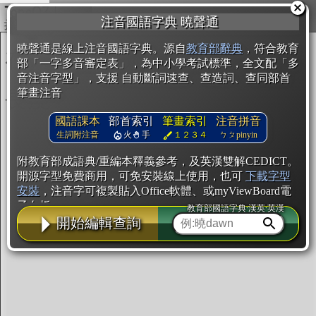
複製
注音國語字典 曉聲通
開始編輯
曉聲通是線上注音國語字典。源自
教育部辭典
，符合教育
部「一字多音審定表」，為中小學考試標準，全文配「多
音注音字型」，支援 自動斷詞速查、查造詞、查同部首
筆畫注音
國語課本
部首索引
筆畫索引
注音拼音
生詞附注音
火
手
１２３４
ㄅㄆpinyin
附教育部成語典/重編本釋義參考，及英漢雙解CEDICT。
開源字型免費商用，可免安裝線上使用，也可
下載字型
安裝
，注音字可複製貼入Office軟體、或myViewBoard電
子白板。
教育部國語字典·漢英·英漢
開始編輯查詢
辭典使用方法
注音IVS字型編輯器