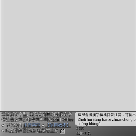
字型下載
排版格式匯出
國語課本生詞
中文檢定分級
兩岸發音差異
匯出表格
注音拼音字型, 輸入瞬間自動選多音字
這裡會將漢字轉成拼音注音，可輸出成
帶注音文字配多音字型可複製到 Office
Zhèlǐ huì jiāng hànzì zhuǎnchéng p
chéng biǎogé
● 下載免費
多音字型
●
【使用教學】
格式
● 也支援存圖輸出: 點選右上角
轉換工具