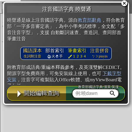
複製
注音國語字典 曉聲通
開始編輯
曉聲通是線上注音國語字典。源自
教育部辭典
，符合教育
部「一字多音審定表」，為中小學考試標準，全文配「多
音注音字型」，支援 自動斷詞速查、查造詞、查同部首
筆畫注音
國語課本
部首索引
筆畫索引
注音拼音
生詞附注音
火
手
１２３４
ㄅㄆpinyin
附教育部成語典/重編本釋義參考，及英漢雙解CEDICT。
開源字型免費商用，可免安裝線上使用，也可
下載字型
安裝
，注音字可複製貼入Office軟體、或myViewBoard電
子白板。
教育部國語字典·漢英·英漢
開始編輯查詢
辭典使用方法
注音IVS字型編輯器