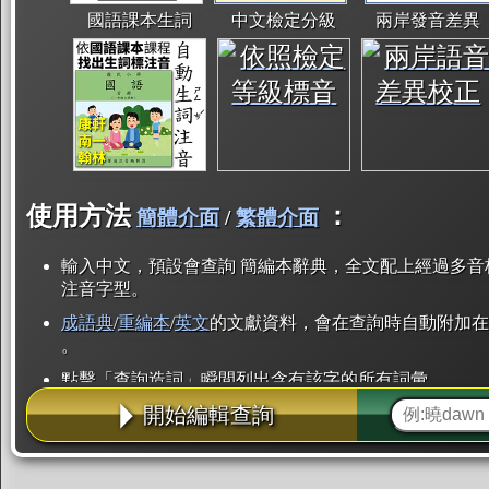
國語課本生詞
中文檢定分級
兩岸發音差異
使用方法
：
簡體介面
/
繁體介面
輸入中文，預設會查詢 簡編本辭典，全文配上經過多音
注音字型。
成語典
/
重編本
/
英文
的文獻資料，會在查詢時自動附加在
。
點擊「查詢造詞」瞬間列出含有該字的所有詞彙。
開始編輯查詢
點「部首」瞬間列出所有「同部首字」。也支援查詢「
辭典解釋的全文都經過自動斷詞，點擊便可瞬間「連續
用手動重複輸入。