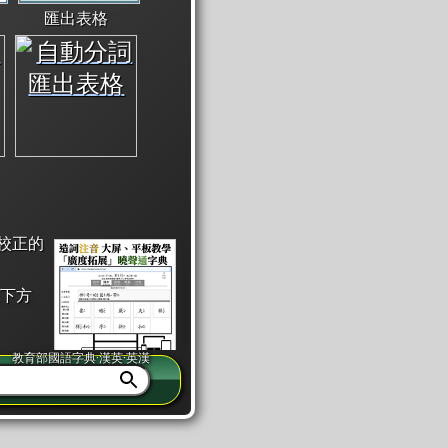
匯出表格
校正的
下方
教育部國語字典·漢英·英漢
同注音」或「同筆畫」。
查詢」此字詞的解釋，不