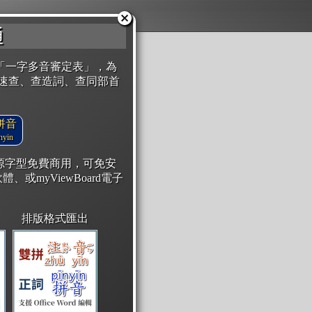
通
「一字多音審定表」，為
速查、查造詞、查同部首
拼音
yin
開源字型免費商用，可免安
體、或myViewBoard電子
排版格式匯出