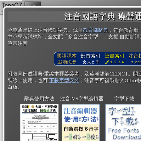
複製
注音國語字典 曉聲
曉聲通是線上注音國語字典。源自
教育部辭典
，符合教育部
中小學考試標準，全文配「多音注音字型」，支援 自動斷詞
筆畫注音
國語課本
部首索引
筆畫索引
注音
生詞附注音
火
手
１２３４
ㄅㄆpin
附教育部成語典/重編本釋義參考，及英漢雙解CEDICT。
裝線上使用，也可
下載字型安裝
，注音字可複製貼入Office軟
白板。
辭典使用方法
注音IVS字型編輯器
字型下載