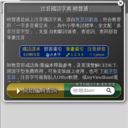
複製
注音國語字典 曉聲通
開始編輯
曉聲通是線上注音國語字典。源自
教育部辭典
，符合教育
部「一字多音審定表」，為中小學考試標準，全文配「多
音注音字型」，支援 自動斷詞速查、查造詞、查同部首
筆畫注音
國語課本
部首索引
筆畫索引
注音拼音
生詞附注音
火
手
１２３４
ㄅㄆpinyin
附教育部成語典/重編本釋義參考，及英漢雙解CEDICT。
開源字型免費商用，可免安裝線上使用，也可
下載字型
安裝
，注音字可複製貼入Office軟體、或myViewBoard電
子白板。
教育部國語字典·漢英·英漢
開始編輯查詢
辭典使用方法
注音IVS字型編輯器