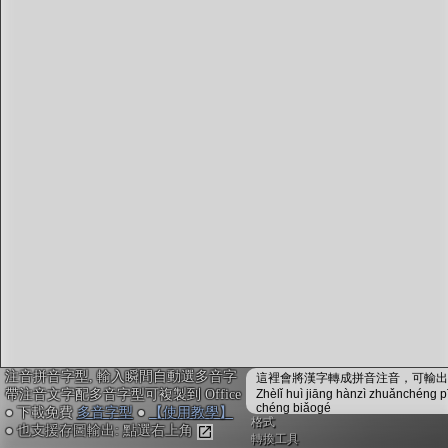
字型下載
排版格式匯出
國語課本生詞
中文檢定分級
兩岸發音差異
匯出表格
注音拼音字型, 輸入瞬間自動選多音字
這裡會將漢字轉成拼音注音，可輸出成
帶注音文字配多音字型可複製到 Office
Zhèlǐ huì jiāng hànzì zhuǎnchéng p
chéng biǎogé
● 下載免費
多音字型
●
【使用教學】
格式
● 也支援存圖輸出: 點選右上角
轉換工具