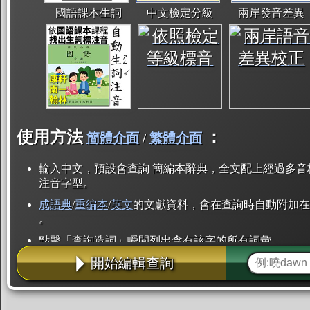
國語課本生詞
中文檢定分級
兩岸發音差異
使用方法
：
簡體介面
/
繁體介面
輸入中文，預設會查詢 簡編本辭典，全文配上經過多音
注音字型。
成語典
/
重編本
/
英文
的文獻資料，會在查詢時自動附加在
。
點擊「查詢造詞」瞬間列出含有該字的所有詞彙。
開始編輯查詢
點「部首」瞬間列出所有「同部首字」。也支援查詢「
辭典解釋的全文都經過自動斷詞，點擊便可瞬間「連續
用手動重複輸入。