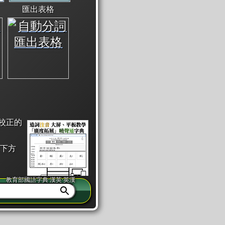
匯出表格
校正的
下方
教育部國語字典·漢英·英漢
同注音」或「同筆畫」。
查詢」此字詞的解釋，不