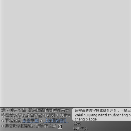
字型下載
排版格式匯出
國語課本生詞
中文檢定分級
兩岸發音差異
匯出表格
注音拼音字型, 輸入瞬間自動選多音字
這裡會將漢字轉成拼音注音，可輸出成
帶注音文字配多音字型可複製到 Office
Zhèlǐ huì jiāng hànzì zhuǎnchéng p
chéng biǎogé
● 下載免費
多音字型
●
【使用教學】
格式
● 也支援存圖輸出: 點選右上角
轉換工具