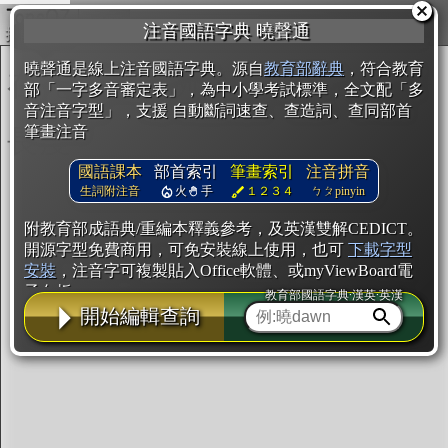
複製
注音國語字典 曉聲通
開始編輯
曉聲通是線上注音國語字典。源自
教育部辭典
，符合教育
部「一字多音審定表」，為中小學考試標準，全文配「多
音注音字型」，支援 自動斷詞速查、查造詞、查同部首
筆畫注音
國語課本
部首索引
筆畫索引
注音拼音
生詞附注音
火
手
１２３４
ㄅㄆpinyin
附教育部成語典/重編本釋義參考，及英漢雙解CEDICT。
開源字型免費商用，可免安裝線上使用，也可
下載字型
安裝
，注音字可複製貼入Office軟體、或myViewBoard電
子白板。
教育部國語字典·漢英·英漢
開始編輯查詢
辭典使用方法
注音IVS字型編輯器