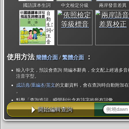
國語課本生詞
中文檢定分級
兩岸發音差異
使用方法
：
簡體介面
/
繁體介面
輸入中文，預設會查詢 簡編本辭典，全文配上經過多音
注音字型。
成語典
/
重編本
/
英文
的文獻資料，會在查詢時自動附加在
。
點擊「查詢造詞」瞬間列出含有該字的所有詞彙。
開始編輯查詢
點「部首」瞬間列出所有「同部首字」。也支援查詢「
辭典解釋的全文都經過自動斷詞，點擊便可瞬間「連續
用手動重複輸入。