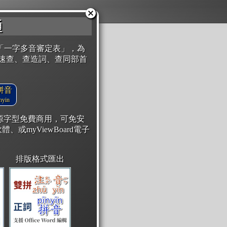
通
「一字多音審定表」，為
速查、查造詞、查同部首
拼音
yin
開源字型免費商用，可免安
體、或myViewBoard電子
排版格式匯出