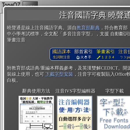
複製
注音國語字典 曉聲
曉聲通是線上注音國語字典。源自
教育部辭典
，符合教育部
中小學考試標準，全文配「多音注音字型」，支援 自動斷詞
筆畫注音
國語課本
部首索引
筆畫索引
注音
生詞附注音
火
手
１２３４
ㄅㄆpin
附教育部成語典/重編本釋義參考，及英漢雙解CEDICT。
裝線上使用，也可
下載字型安裝
，注音字可複製貼入Office軟
白板。
辭典使用方法
注音IVS字型編輯器
字型下載