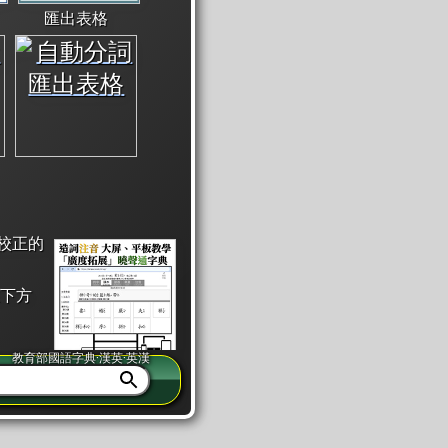
匯出表格
校正的
下方
教育部國語字典·漢英·英漢
同注音」或「同筆畫」。
查詢」此字詞的解釋，不