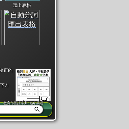
匯出表格
校正的
下方
教育部國語字典·漢英·英漢
同注音」或「同筆畫」。
查詢」此字詞的解釋，不