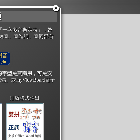
通
「一字多音審定表」，為
速查、查造詞、查同部首
拼音
yin
開源字型免費商用，可免安
體、或myViewBoard電子
排版格式匯出