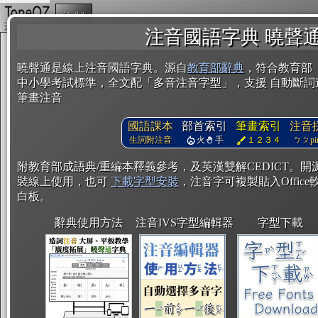
複製
注音國語字典 曉聲
曉聲通是線上注音國語字典。源自
教育部辭典
，符合教育部
中小學考試標準，全文配「多音注音字型」，支援 自動斷詞
筆畫注音
國語課本
部首索引
筆畫索引
注音
生詞附注音
火
手
１２３４
ㄅㄆpin
附教育部成語典/重編本釋義參考，及英漢雙解CEDICT。
裝線上使用，也可
下載字型安裝
，注音字可複製貼入Office軟
白板。
辭典使用方法
注音IVS字型編輯器
字型下載