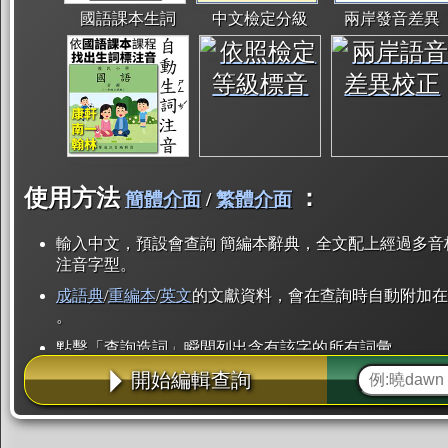
國語課本生詞
中文檢定分級
兩岸發音差異
使用方法
：
簡體介面
/
繁體介面
輸入中文，預設會查詢 簡編本辭典，全文配上經過多音
注音字型。
成語典
/
重編本
/
英文
的文獻資料，會在查詢時自動附加在
。
點擊「查詢造詞」瞬間列出含有該字的所有詞彙。
開始編輯查詢
點「部首」瞬間列出所有「同部首字」。也支援查詢「
辭典解釋的全文都經過自動斷詞，點擊便可瞬間「連續
用手動重複輸入。