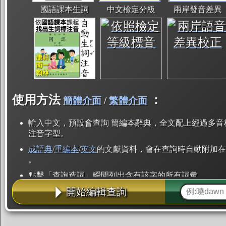
國語課本生詞
中文檢定分級
兩岸發音差異
使用方法
：
簡體介面
/
繁體介面
輸入中文，預設會查詢 簡編本辭典，全文配上經過多音
注音字型。
成語典
/
重編本
/
英文
的文獻資料，會在查詢時自動附加在
。
點擊「查詢造詞」瞬間列出含有該字的所有詞彙。
開始編輯查詢
點「部首」瞬間列出所有「同部首字」。也支援查詢「
辭典解釋的全文都經過自動斷詞，點擊便可瞬間「連續
用手動重複輸入。