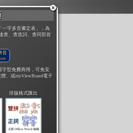
通
「一字多音審定表」，為
速查、查造詞、查同部首
拼音
yin
開源字型免費商用，可免安
體、或myViewBoard電子
排版格式匯出