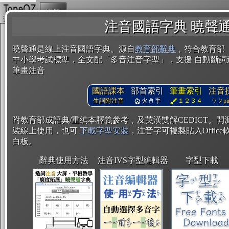
複製
注音國語字典 曉聲
曉聲通是線上注音國語字典。源自
教育部辭典
，符合教育部
中小學考試標準，全文配「多音注音字型」，支援 自動斷詞
筆畫注音
國語課本
部首索引
筆畫索引
注音
生詞附注音
火
手
１２３４
ㄅㄆpin
附教育部成語典/重編本釋義參考，及英漢雙解CEDICT。
裝線上使用，也可
下載字型安裝
，注音字可複製貼入Office軟
白板。
辭典使用方法
注音IVS字型編輯器
字型下載