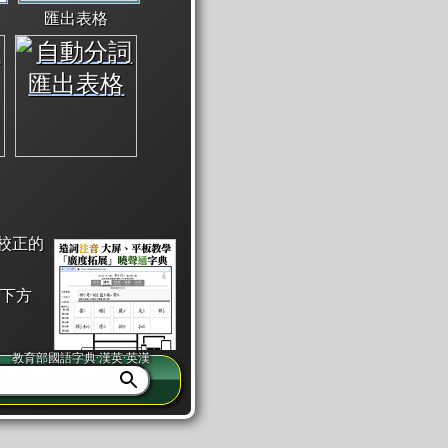
匯出表格
校正的
下方
教育部國語字典·漢英·英漢
同注音」或「同筆畫」。
查詢」此字詞的解釋，不