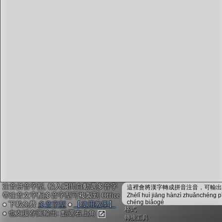
字型下載
排版格式匯出
國語課本生詞
中文檢定分級
兩岸發音差異
匯出表格
注音拼音字型, 輸入瞬間自動選多音字
這裡會將漢字轉成拼音注音，可輸出成
帶注音文字配多音字型可複製到 Office
Zhèlǐ huì jiāng hànzì zhuǎnchéng p
chéng biǎogé
● 下載免費
多音字型
●
【使用教學】
格式
● 也支援存圖輸出: 點選右上角
轉換工具