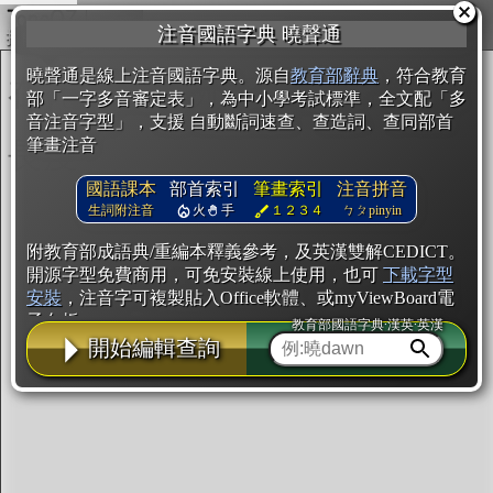
複製
注音國語字典 曉聲通
開始編輯
曉聲通是線上注音國語字典。源自
教育部辭典
，符合教育
部「一字多音審定表」，為中小學考試標準，全文配「多
音注音字型」，支援 自動斷詞速查、查造詞、查同部首
筆畫注音
國語課本
部首索引
筆畫索引
注音拼音
生詞附注音
火
手
１２３４
ㄅㄆpinyin
附教育部成語典/重編本釋義參考，及英漢雙解CEDICT。
開源字型免費商用，可免安裝線上使用，也可
下載字型
安裝
，注音字可複製貼入Office軟體、或myViewBoard電
子白板。
教育部國語字典·漢英·英漢
開始編輯查詢
辭典使用方法
注音IVS字型編輯器