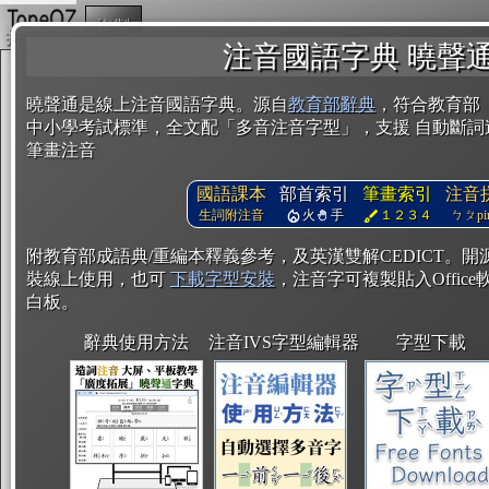
複製
注音國語字典 曉聲
曉聲通是線上注音國語字典。源自
教育部辭典
，符合教育部
中小學考試標準，全文配「多音注音字型」，支援 自動斷詞
筆畫注音
國語課本
部首索引
筆畫索引
注音
生詞附注音
火
手
１２３４
ㄅㄆpin
附教育部成語典/重編本釋義參考，及英漢雙解CEDICT。
裝線上使用，也可
下載字型安裝
，注音字可複製貼入Office軟
白板。
辭典使用方法
注音IVS字型編輯器
字型下載