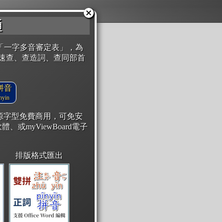
通
「一字多音審定表」，為
速查、查造詞、查同部首
拼音
yin
開源字型免費商用，可免安
體、或myViewBoard電子
排版格式匯出