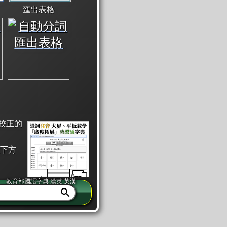
匯出表格
校正的
下方
教育部國語字典·漢英·英漢
同注音」或「同筆畫」。
查詢」此字詞的解釋，不