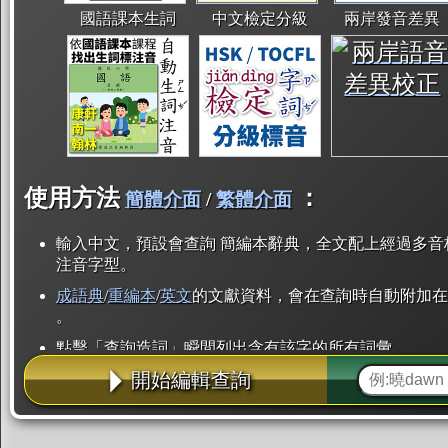
國語課本生詞
中文檢定分級
兩岸發音差異
使用方法
：
簡體介面
/
繁體介面
輸入中文，預設會查詢 簡編本辭典，全文配上經過多音
注音字型。
成語典
/
重編本
/
英文
的文獻資料，會在查詢時自動附加在
。
點擊「查詢造詞」瞬間列出含有該字的所有詞彙。
開始編輯查詢
點「部首」瞬間列出所有「同部首字」。也支援查詢「
辭典解釋的全文都經過自動斷詞，點擊便可瞬間「連續
用手動重複輸入。