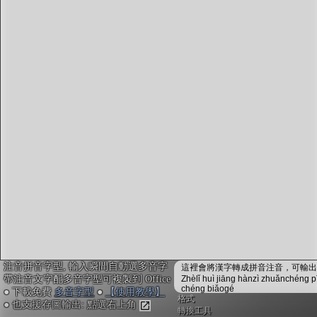
字型下載
排版格式匯出
國語課本生詞
中文檢定分級
兩岸發音差異
匯出表格
注音拼音字型, 輸入瞬間自動選多音字
這裡會將漢字轉成拼音注音，可輸出成
帶注音文字配多音字型可複製到 Office
Zhèlǐ huì jiāng hànzì zhuǎnchéng p
chéng biǎogé
● 下載免費
多音字型
●
【使用教學】
格式
● 也支援存圖輸出: 點選右上角
轉換工具