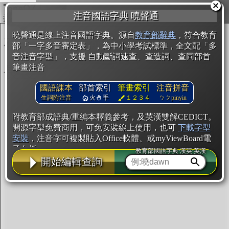
複製
注音國語字典 曉聲通
開始編輯
曉聲通是線上注音國語字典。源自
教育部辭典
，符合教育
部「一字多音審定表」，為中小學考試標準，全文配「多
音注音字型」，支援 自動斷詞速查、查造詞、查同部首
筆畫注音
國語課本
部首索引
筆畫索引
注音拼音
生詞附注音
火
手
１２３４
ㄅㄆpinyin
附教育部成語典/重編本釋義參考，及英漢雙解CEDICT。
開源字型免費商用，可免安裝線上使用，也可
下載字型
安裝
，注音字可複製貼入Office軟體、或myViewBoard電
子白板。
教育部國語字典·漢英·英漢
開始編輯查詢
辭典使用方法
注音IVS字型編輯器