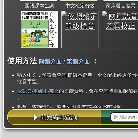
國語課本生詞
中文檢定分級
兩岸發音差異
使用方法
：
簡體介面
/
繁體介面
輸入中文，預設會查詢 簡編本辭典，全文配上經過多音
注音字型。
成語典
/
重編本
/
英文
的文獻資料，會在查詢時自動附加在
。
點擊「查詢造詞」瞬間列出含有該字的所有詞彙。
開始編輯查詢
點「部首」瞬間列出所有「同部首字」。也支援查詢「
辭典解釋的全文都經過自動斷詞，點擊便可瞬間「連續
用手動重複輸入。