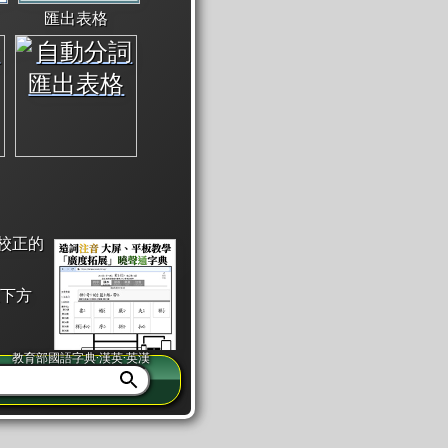
匯出表格
校正的
下方
教育部國語字典·漢英·英漢
同注音」或「同筆畫」。
查詢」此字詞的解釋，不