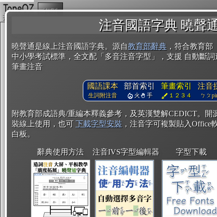
複製
注音國語字典 曉聲
曉聲通是線上注音國語字典。源自
教育部辭典
，符合教育部
中小學考試標準，全文配「多音注音字型」，支援 自動斷詞
筆畫注音
國語課本
部首索引
筆畫索引
注音
生詞附注音
火
手
１２３４
ㄅㄆpin
附教育部成語典/重編本釋義參考，及英漢雙解CEDICT。
裝線上使用，也可
下載字型安裝
，注音字可複製貼入Office軟
白板。
辭典使用方法
注音IVS字型編輯器
字型下載