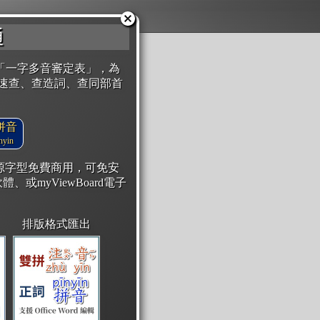
通
「一字多音審定表」，為
速查、查造詞、查同部首
拼音
yin
開源字型免費商用，可免安
體、或myViewBoard電子
排版格式匯出