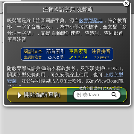
複製
注音國語字典 曉聲通
開始編輯
曉聲通是線上注音國語字典。源自
教育部辭典
，符合教育
部「一字多音審定表」，為中小學考試標準，全文配「多
音注音字型」，支援 自動斷詞速查、查造詞、查同部首
筆畫注音
國語課本
部首索引
筆畫索引
注音拼音
生詞附注音
火
手
１２３４
ㄅㄆpinyin
附教育部成語典/重編本釋義參考，及英漢雙解CEDICT。
開源字型免費商用，可免安裝線上使用，也可
下載字型
安裝
，注音字可複製貼入Office軟體、或myViewBoard電
子白板。
教育部國語字典·漢英·英漢
開始編輯查詢
辭典使用方法
注音IVS字型編輯器