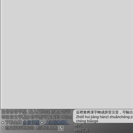
字型下載
排版格式匯出
國語課本生詞
中文檢定分級
兩岸發音差異
匯出表格
注音拼音字型, 輸入瞬間自動選多音字
這裡會將漢字轉成拼音注音，可輸出成
帶注音文字配多音字型可複製到 Office
Zhèlǐ huì jiāng hànzì zhuǎnchéng p
chéng biǎogé
● 下載免費
多音字型
●
【使用教學】
格式
● 也支援存圖輸出: 點選右上角
轉換工具