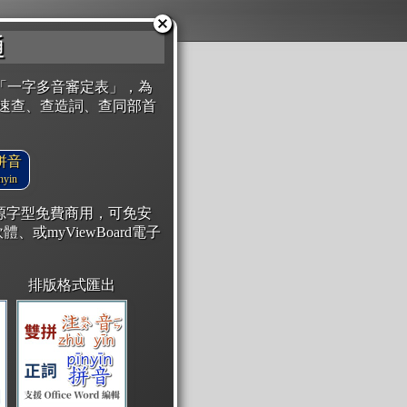
通
「一字多音審定表」，為
速查、查造詞、查同部首
拼音
yin
開源字型免費商用，可免安
體、或myViewBoard電子
排版格式匯出