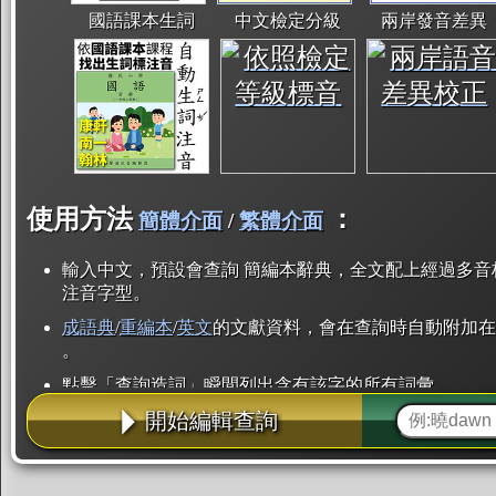
國語課本生詞
中文檢定分級
兩岸發音差異
使用方法
：
簡體介面
/
繁體介面
輸入中文，預設會查詢 簡編本辭典，全文配上經過多音
注音字型。
成語典
/
重編本
/
英文
的文獻資料，會在查詢時自動附加在
。
點擊「查詢造詞」瞬間列出含有該字的所有詞彙。
開始編輯查詢
點「部首」瞬間列出所有「同部首字」。也支援查詢「
辭典解釋的全文都經過自動斷詞，點擊便可瞬間「連續
用手動重複輸入。