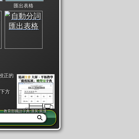
匯出表格
校正的
下方
教育部國語字典·漢英·英漢
同注音」或「同筆畫」。
查詢」此字詞的解釋，不