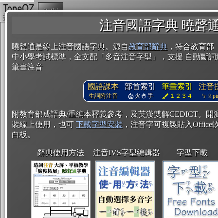
複製
注音國語字典 曉聲
曉聲通是線上注音國語字典。源自
教育部辭典
，符合教育部
中小學考試標準，全文配「多音注音字型」，支援 自動斷詞
筆畫注音
國語課本
部首索引
筆畫索引
注音
生詞附注音
火
手
１２３４
ㄅㄆpin
附教育部成語典/重編本釋義參考，及英漢雙解CEDICT。
裝線上使用，也可
下載字型安裝
，注音字可複製貼入Office軟
白板。
辭典使用方法
注音IVS字型編輯器
字型下載