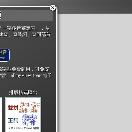
通
「一字多音審定表」，為
速查、查造詞、查同部首
拼音
yin
開源字型免費商用，可免安
體、或myViewBoard電子
排版格式匯出