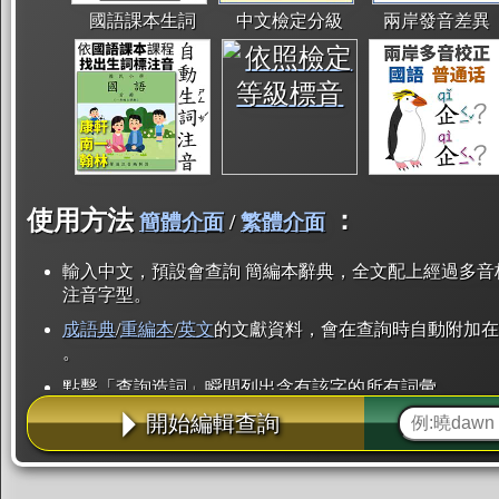
國語課本生詞
中文檢定分級
兩岸發音差異
使用方法
：
簡體介面
/
繁體介面
輸入中文，預設會查詢 簡編本辭典，全文配上經過多音
注音字型。
成語典
/
重編本
/
英文
的文獻資料，會在查詢時自動附加在
。
點擊「查詢造詞」瞬間列出含有該字的所有詞彙。
開始編輯查詢
點「部首」瞬間列出所有「同部首字」。也支援查詢「
辭典解釋的全文都經過自動斷詞，點擊便可瞬間「連續
用手動重複輸入。