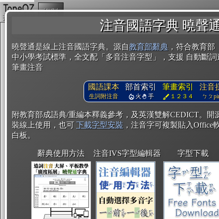
複製
注音國語字典 曉聲
曉聲通是線上注音國語字典。源自
教育部辭典
，符合教育部
中小學考試標準，全文配「多音注音字型」，支援 自動斷詞
筆畫注音
國語課本
部首索引
筆畫索引
注音
生詞附注音
火
手
１２３４
ㄅㄆpin
附教育部成語典/重編本釋義參考，及英漢雙解CEDICT。
裝線上使用，也可
下載字型安裝
，注音字可複製貼入Office軟
白板。
辭典使用方法
注音IVS字型編輯器
字型下載