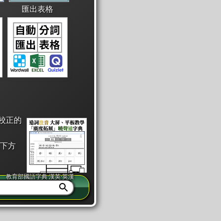
匯出表格
校正的
下方
教育部國語字典·漢英·英漢
同注音」或「同筆畫」。
查詢」此字詞的解釋，不