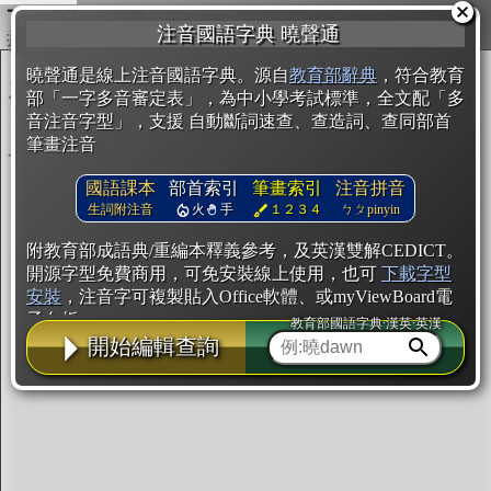
複製
注音國語字典 曉聲通
開始編輯
曉聲通是線上注音國語字典。源自
教育部辭典
，符合教育
部「一字多音審定表」，為中小學考試標準，全文配「多
音注音字型」，支援 自動斷詞速查、查造詞、查同部首
筆畫注音
國語課本
部首索引
筆畫索引
注音拼音
生詞附注音
火
手
１２３４
ㄅㄆpinyin
附教育部成語典/重編本釋義參考，及英漢雙解CEDICT。
開源字型免費商用，可免安裝線上使用，也可
下載字型
安裝
，注音字可複製貼入Office軟體、或myViewBoard電
子白板。
教育部國語字典·漢英·英漢
開始編輯查詢
辭典使用方法
注音IVS字型編輯器