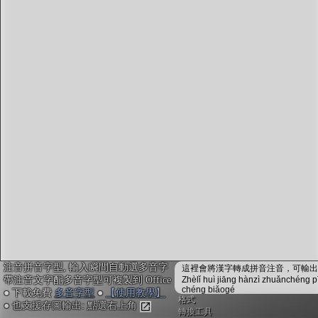
字型下載
排版格式匯出
國語課本生詞
中文檢定分級
兩岸發音差異
匯出表格
注音拼音字型, 輸入瞬間自動選多音字
這裡會將漢字轉成拼音注音，可輸出成
帶注音文字配多音字型可複製到 Office
Zhèlǐ huì jiāng hànzì zhuǎnchéng p
chéng biǎogé
● 下載免費
多音字型
●
【使用教學】
格式
● 也支援存圖輸出: 點選右上角
轉換工具