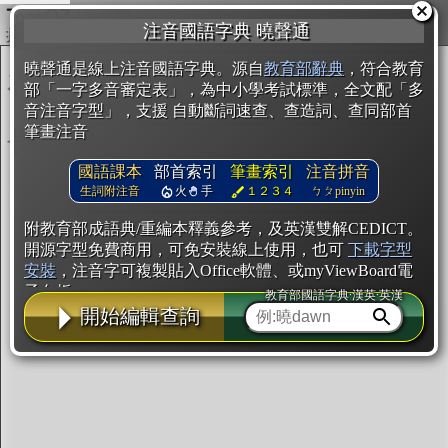
複製
注音國語字典 曉聲通
開始編輯
曉聲通是線上注音國語字典。源自
教育部辭典
，符合教育
部「一字多音審定表」，為中小學考試標準，全文配「多
音注音字型」，支援 自動斷詞速查、查造詞、查同部首
筆畫注音
國語課本
部首索引
筆畫索引
注音拼音
生詞附注音
火
手
１２３４
ㄅㄆpinyin
附教育部成語典/重編本釋義參考，及英漢雙解CEDICT。
開源字型免費商用，可免安裝線上使用，也可
下載字型
安裝
，注音字可複製貼入Office軟體、或myViewBoard電
子白板。
教育部國語字典·漢英·英漢
開始編輯查詢
辭典使用方法
注音IVS字型編輯器