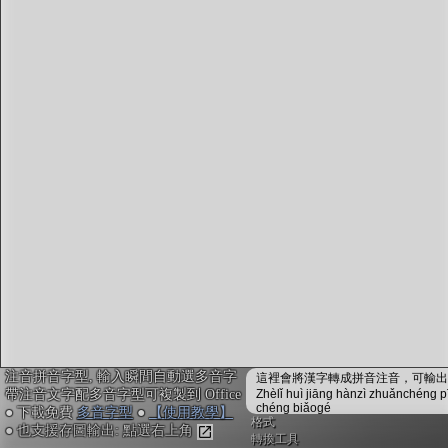
字型下載
排版格式匯出
國語課本生詞
中文檢定分級
兩岸發音差異
匯出表格
注音拼音字型, 輸入瞬間自動選多音字
這裡會將漢字轉成拼音注音，可輸出成
帶注音文字配多音字型可複製到 Office
Zhèlǐ huì jiāng hànzì zhuǎnchéng p
chéng biǎogé
● 下載免費
多音字型
●
【使用教學】
格式
● 也支援存圖輸出: 點選右上角
轉換工具