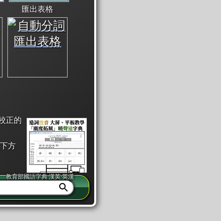
匯出表格
校正的
下方
教育部國語字典·漢英·英漢
同注音」或「同筆畫」。
查詢」此字詞的解釋，不