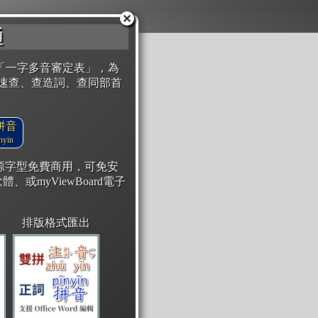
通
「一字多音審定表」，為
速查、查造詞、查同部首
拼音
yin
開源字型免費商用，可免安
體、或myViewBoard電子
排版格式匯出