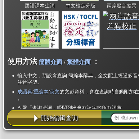
國語課本生詞
中文檢定分級
兩岸發音差異
使用方法
：
簡體介面
/
繁體介面
輸入中文，預設會查詢 簡編本辭典，全文配上經過多音
注音字型。
成語典
/
重編本
/
英文
的文獻資料，會在查詢時自動附加在
。
點擊「查詢造詞」瞬間列出含有該字的所有詞彙。
開始編輯查詢
點「部首」瞬間列出所有「同部首字」。也支援查詢「
辭典解釋的全文都經過自動斷詞，點擊便可瞬間「連續
用手動重複輸入。