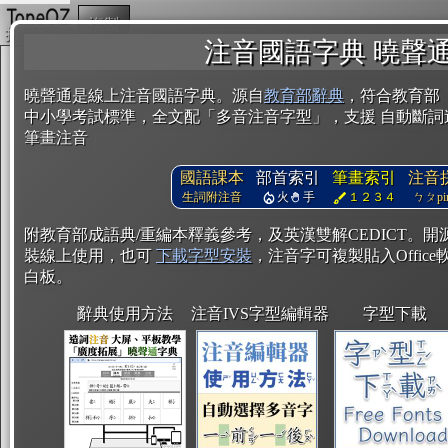
複製
注音國語字典 曉聲
曉聲通是線上注音國語字典。源自
教育部辭典
，符合教育部
中小學考試標準，全文配「多音注音字型」，支援 自動斷詞
筆畫注音
國語課本
部首索引
筆畫索引
注音
生詞附注音
火
手
１２３４
ㄅㄆpin
附教育部成語典/重編本釋義參考，及英漢雙解CEDICT。
裝線上使用，也可
下載字型安裝
，注音字可複製貼入Office軟
白板。
辭典使用方法
注音IVS字型編輯器
字型下載