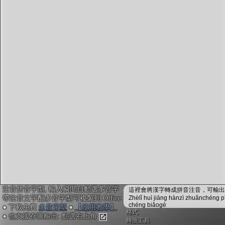
字型下載
排版格式匯出
國語課本生詞
中文檢定分級
兩岸發音差異
匯出表格
注音拼音字型, 輸入瞬間自動選多音字
這裡會將漢字轉成拼音注音，可輸出成
帶注音文字配多音字型可複製到 Office
Zhèlǐ huì jiāng hànzì zhuǎnchéng p
chéng biǎogé
● 下載免費
多音字型
●
【使用教學】
格式
● 也支援存圖輸出: 點選右上角
轉換工具