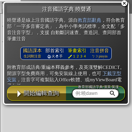
複製
注音國語字典 曉聲通
開始編輯
曉聲通是線上注音國語字典。源自
教育部辭典
，符合教育
部「一字多音審定表」，為中小學考試標準，全文配「多
音注音字型」，支援 自動斷詞速查、查造詞、查同部首
筆畫注音
國語課本
部首索引
筆畫索引
注音拼音
生詞附注音
火
手
１２３４
ㄅㄆpinyin
附教育部成語典/重編本釋義參考，及英漢雙解CEDICT。
開源字型免費商用，可免安裝線上使用，也可
下載字型
安裝
，注音字可複製貼入Office軟體、或myViewBoard電
子白板。
教育部國語字典·漢英·英漢
開始編輯查詢
辭典使用方法
注音IVS字型編輯器