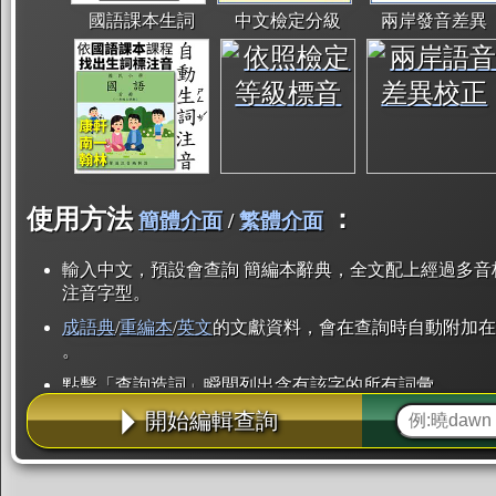
國語課本生詞
中文檢定分級
兩岸發音差異
使用方法
：
簡體介面
/
繁體介面
輸入中文，預設會查詢 簡編本辭典，全文配上經過多音
注音字型。
成語典
/
重編本
/
英文
的文獻資料，會在查詢時自動附加在
。
點擊「查詢造詞」瞬間列出含有該字的所有詞彙。
開始編輯查詢
點「部首」瞬間列出所有「同部首字」。也支援查詢「
辭典解釋的全文都經過自動斷詞，點擊便可瞬間「連續
用手動重複輸入。