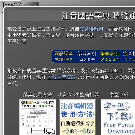
複製
注音國語字典 曉聲
曉聲通是線上注音國語字典。源自
教育部辭典
，符合教育部
中小學考試標準，全文配「多音注音字型」，支援 自動斷詞
筆畫注音
國語課本
部首索引
筆畫索引
注音
生詞附注音
火
手
１２３４
ㄅㄆpin
附教育部成語典/重編本釋義參考，及英漢雙解CEDICT。
裝線上使用，也可
下載字型安裝
，注音字可複製貼入Office軟
白板。
辭典使用方法
注音IVS字型編輯器
字型下載