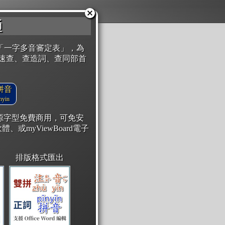
通
「一字多音審定表」，為
速查、查造詞、查同部首
拼音
yin
開源字型免費商用，可免安
體、或myViewBoard電子
排版格式匯出