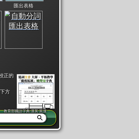
匯出表格
校正的
下方
教育部國語字典·漢英·英漢
同注音」或「同筆畫」。
查詢」此字詞的解釋，不