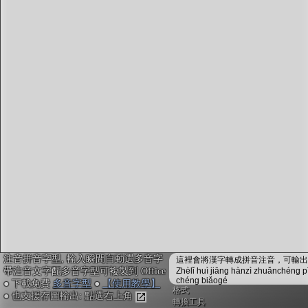
字型下載
排版格式匯出
國語課本生詞
中文檢定分級
兩岸發音差異
匯出表格
注音拼音字型, 輸入瞬間自動選多音字
這裡會將漢字轉成拼音注音，可輸出成
帶注音文字配多音字型可複製到 Office
Zhèlǐ huì jiāng hànzì zhuǎnchéng p
chéng biǎogé
● 下載免費
多音字型
●
【使用教學】
格式
● 也支援存圖輸出: 點選右上角
轉換工具