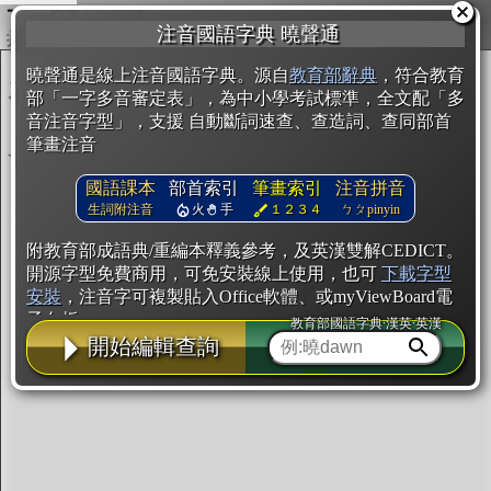
複製
注音國語字典 曉聲通
開始編輯
曉聲通是線上注音國語字典。源自
教育部辭典
，符合教育
部「一字多音審定表」，為中小學考試標準，全文配「多
音注音字型」，支援 自動斷詞速查、查造詞、查同部首
筆畫注音
國語課本
部首索引
筆畫索引
注音拼音
生詞附注音
火
手
１２３４
ㄅㄆpinyin
附教育部成語典/重編本釋義參考，及英漢雙解CEDICT。
開源字型免費商用，可免安裝線上使用，也可
下載字型
安裝
，注音字可複製貼入Office軟體、或myViewBoard電
子白板。
教育部國語字典·漢英·英漢
開始編輯查詢
辭典使用方法
注音IVS字型編輯器