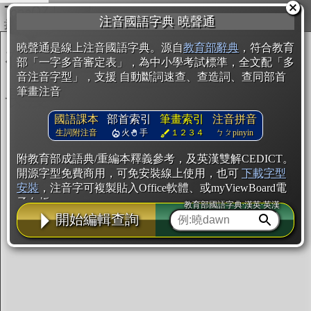
複製
注音國語字典 曉聲通
開始編輯
曉聲通是線上注音國語字典。源自
教育部辭典
，符合教育
部「一字多音審定表」，為中小學考試標準，全文配「多
音注音字型」，支援 自動斷詞速查、查造詞、查同部首
筆畫注音
國語課本
部首索引
筆畫索引
注音拼音
生詞附注音
火
手
１２３４
ㄅㄆpinyin
附教育部成語典/重編本釋義參考，及英漢雙解CEDICT。
開源字型免費商用，可免安裝線上使用，也可
下載字型
安裝
，注音字可複製貼入Office軟體、或myViewBoard電
子白板。
教育部國語字典·漢英·英漢
開始編輯查詢
辭典使用方法
注音IVS字型編輯器