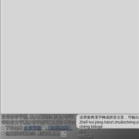
字型下載
排版格式匯出
國語課本生詞
中文檢定分級
兩岸發音差異
匯出表格
注音拼音字型, 輸入瞬間自動選多音字
這裡會將漢字轉成拼音注音，可輸出成
帶注音文字配多音字型可複製到 Office
Zhèlǐ huì jiāng hànzì zhuǎnchéng p
chéng biǎogé
● 下載免費
多音字型
●
【使用教學】
格式
● 也支援存圖輸出: 點選右上角
轉換工具