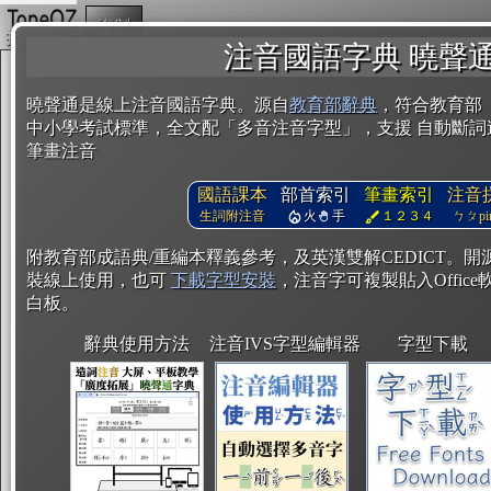
複製
注音國語字典 曉聲
曉聲通是線上注音國語字典。源自
教育部辭典
，符合教育部
中小學考試標準，全文配「多音注音字型」，支援 自動斷詞
筆畫注音
國語課本
部首索引
筆畫索引
注音
生詞附注音
火
手
１２３４
ㄅㄆpin
附教育部成語典/重編本釋義參考，及英漢雙解CEDICT。
裝線上使用，也可
下載字型安裝
，注音字可複製貼入Office軟
白板。
辭典使用方法
注音IVS字型編輯器
字型下載