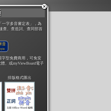
通
「一字多音審定表」，為
速查、查造詞、查同部首
拼音
yin
開源字型免費商用，可免安
體、或myViewBoard電子
排版格式匯出