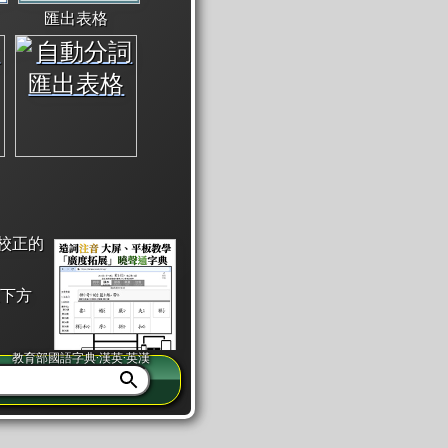
匯出表格
校正的
下方
教育部國語字典·漢英·英漢
同注音」或「同筆畫」。
查詢」此字詞的解釋，不