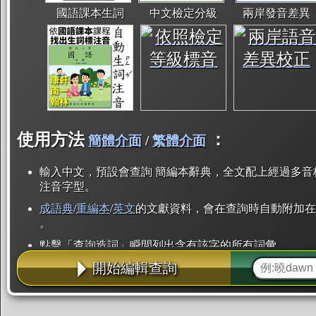
國語課本生詞
中文檢定分級
兩岸發音差異
使用方法
：
簡體介面
/
繁體介面
輸入中文，預設會查詢 簡編本辭典，全文配上經過多音
注音字型。
成語典
/
重編本
/
英文
的文獻資料，會在查詢時自動附加在
。
點擊「查詢造詞」瞬間列出含有該字的所有詞彙。
開始編輯查詢
點「部首」瞬間列出所有「同部首字」。也支援查詢「
辭典解釋的全文都經過自動斷詞，點擊便可瞬間「連續
用手動重複輸入。