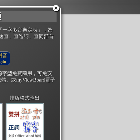
通
「一字多音審定表」，為
速查、查造詞、查同部首
拼音
yin
開源字型免費商用，可免安
體、或myViewBoard電子
排版格式匯出