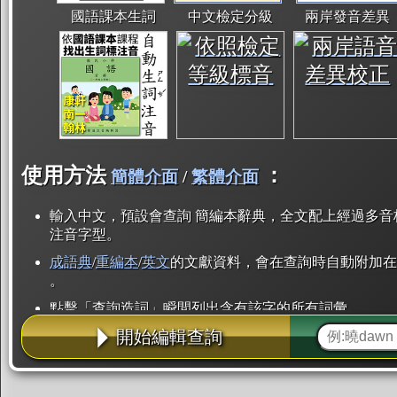
國語課本生詞
中文檢定分級
兩岸發音差異
使用方法
：
簡體介面
/
繁體介面
輸入中文，預設會查詢 簡編本辭典，全文配上經過多音
注音字型。
成語典
/
重編本
/
英文
的文獻資料，會在查詢時自動附加在
。
點擊「查詢造詞」瞬間列出含有該字的所有詞彙。
開始編輯查詢
點「部首」瞬間列出所有「同部首字」。也支援查詢「
辭典解釋的全文都經過自動斷詞，點擊便可瞬間「連續
用手動重複輸入。