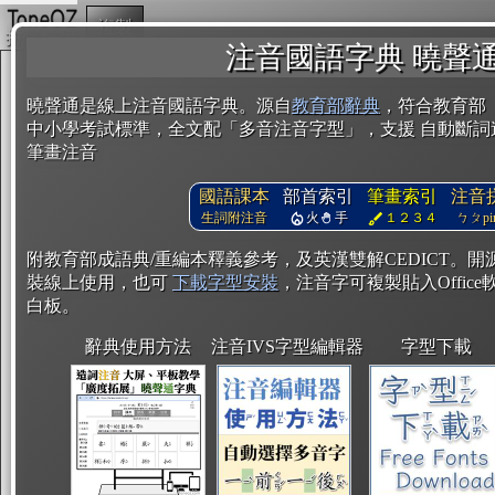
複製
注音國語字典 曉聲
曉聲通是線上注音國語字典。源自
教育部辭典
，符合教育部
中小學考試標準，全文配「多音注音字型」，支援 自動斷詞
筆畫注音
國語課本
部首索引
筆畫索引
注音
生詞附注音
火
手
１２３４
ㄅㄆpin
附教育部成語典/重編本釋義參考，及英漢雙解CEDICT。
裝線上使用，也可
下載字型安裝
，注音字可複製貼入Office軟
白板。
辭典使用方法
注音IVS字型編輯器
字型下載