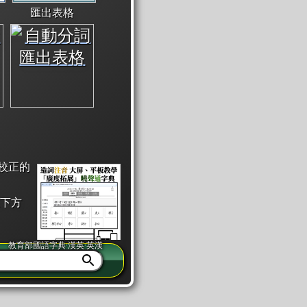
匯出表格
校正的
下方
教育部國語字典·漢英·英漢
同注音」或「同筆畫」。
查詢」此字詞的解釋，不