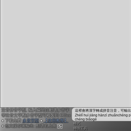
字型下載
排版格式匯出
國語課本生詞
中文檢定分級
兩岸發音差異
匯出表格
注音拼音字型, 輸入瞬間自動選多音字
這裡會將漢字轉成拼音注音，可輸出成
帶注音文字配多音字型可複製到 Office
Zhèlǐ huì jiāng hànzì zhuǎnchéng p
chéng biǎogé
● 下載免費
多音字型
●
【使用教學】
格式
● 也支援存圖輸出: 點選右上角
轉換工具