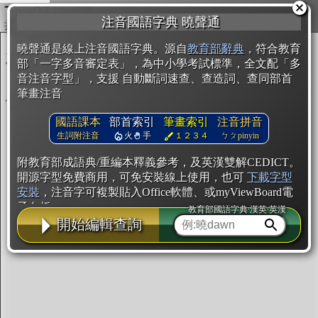
複製
注音國語字典 曉聲通
開始編輯
曉聲通是線上注音國語字典。源自
教育部辭典
，符合教育
部「一字多音審定表」，為中小學考試標準，全文配「多
音注音字型」，支援 自動斷詞速查、查造詞、查同部首
筆畫注音
國語課本
部首索引
筆畫索引
注音拼音
生詞附注音
火
手
１２３４
ㄅㄆpinyin
附教育部成語典/重編本釋義參考，及英漢雙解CEDICT。
開源字型免費商用，可免安裝線上使用，也可
下載字型
安裝
，注音字可複製貼入Office軟體、或myViewBoard電
子白板。
教育部國語字典·漢英·英漢
開始編輯查詢
辭典使用方法
注音IVS字型編輯器