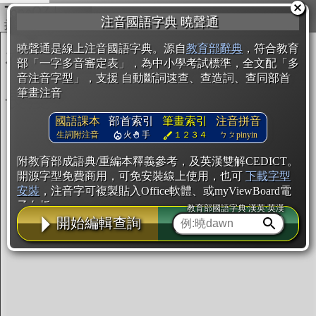
複製
注音國語字典 曉聲通
開始編輯
曉聲通是線上注音國語字典。源自
教育部辭典
，符合教育
部「一字多音審定表」，為中小學考試標準，全文配「多
音注音字型」，支援 自動斷詞速查、查造詞、查同部首
筆畫注音
國語課本
部首索引
筆畫索引
注音拼音
生詞附注音
火
手
１２３４
ㄅㄆpinyin
附教育部成語典/重編本釋義參考，及英漢雙解CEDICT。
開源字型免費商用，可免安裝線上使用，也可
下載字型
安裝
，注音字可複製貼入Office軟體、或myViewBoard電
子白板。
教育部國語字典·漢英·英漢
開始編輯查詢
辭典使用方法
注音IVS字型編輯器