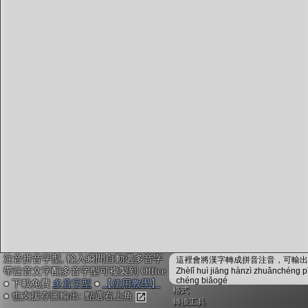
字型下載
排版格式匯出
國語課本生詞
中文檢定分級
兩岸發音差異
匯出表格
注音拼音字型, 輸入瞬間自動選多音字
這裡會將漢字轉成拼音注音，可輸出成
帶注音文字配多音字型可複製到 Office
Zhèlǐ huì jiāng hànzì zhuǎnchéng p
chéng biǎogé
● 下載免費
多音字型
●
【使用教學】
格式
● 也支援存圖輸出: 點選右上角
轉換工具