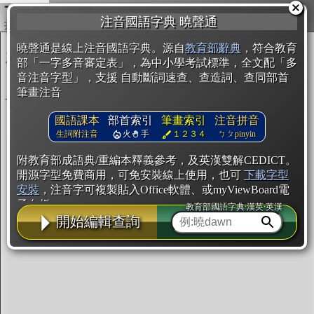
複製
注音國語字典 曉聲通
開始編輯
曉聲通是線上注音國語字典。源自
教育部辭典
，符合教育
部「一字多音審定表」，為中小學考試標準，全文配「多
音注音字型」，支援 自動斷詞速查、查造詞、查同部首
筆畫注音
國語課本
部首索引
筆畫索引
注音拼音
生詞附注音
火
手
１２３４
ㄅㄆpinyin
附教育部成語典/重編本釋義參考，及英漢雙解CEDICT。
開源字型免費商用，可免安裝線上使用，也可
下載字型
安裝
，注音字可複製貼入Office軟體、或myViewBoard電
子白板。
教育部國語字典·漢英·英漢
開始編輯查詢
辭典使用方法
注音IVS字型編輯器