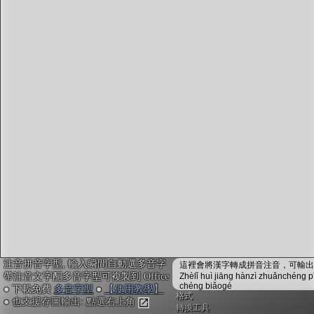
字型下載
排版格式匯出
國語課本生詞
中文檢定分級
兩岸發音差異
匯出表格
注音拼音字型, 輸入瞬間自動選多音字
這裡會將漢字轉成拼音注音，可輸出成
帶注音文字配多音字型可複製到 Office
Zhèlǐ huì jiāng hànzì zhuǎnchéng p
chéng biǎogé
● 下載免費
多音字型
●
【使用教學】
格式
● 也支援存圖輸出: 點選右上角
轉換工具