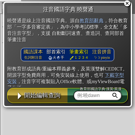
複製
注音國語字典 曉聲通
開始編輯
曉聲通是線上注音國語字典。源自
教育部辭典
，符合教育
部「一字多音審定表」，為中小學考試標準，全文配「多
音注音字型」，支援 自動斷詞速查、查造詞、查同部首
筆畫注音
國語課本
部首索引
筆畫索引
注音拼音
生詞附注音
火
手
１２３４
ㄅㄆpinyin
附教育部成語典/重編本釋義參考，及英漢雙解CEDICT。
開源字型免費商用，可免安裝線上使用，也可
下載字型
安裝
，注音字可複製貼入Office軟體、或myViewBoard電
子白板。
教育部國語字典·漢英·英漢
開始編輯查詢
辭典使用方法
注音IVS字型編輯器