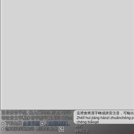
字型下載
排版格式匯出
國語課本生詞
中文檢定分級
兩岸發音差異
匯出表格
注音拼音字型, 輸入瞬間自動選多音字
這裡會將漢字轉成拼音注音，可輸出成
帶注音文字配多音字型可複製到 Office
Zhèlǐ huì jiāng hànzì zhuǎnchéng p
chéng biǎogé
● 下載免費
多音字型
●
【使用教學】
格式
● 也支援存圖輸出: 點選右上角
轉換工具