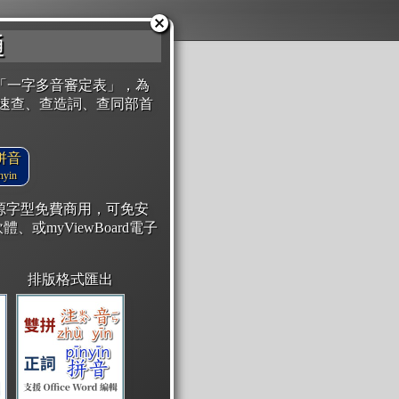
通
「一字多音審定表」，為
速查、查造詞、查同部首
拼音
yin
開源字型免費商用，可免安
體、或myViewBoard電子
排版格式匯出