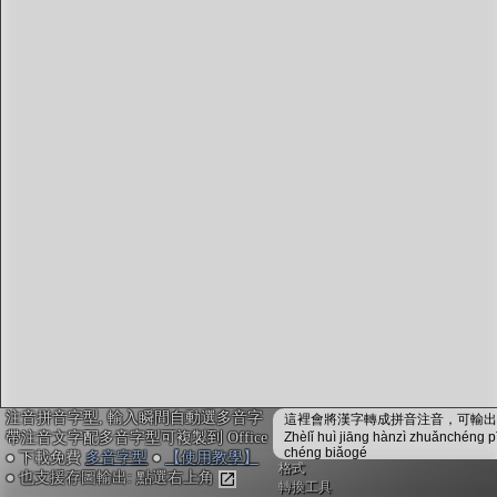
字型下載
排版格式匯出
國語課本生詞
中文檢定分級
兩岸發音差異
匯出表格
注音拼音字型, 輸入瞬間自動選多音字
這裡會將漢字轉成拼音注音，可輸出成
帶注音文字配多音字型可複製到 Office
Zhèlǐ huì jiāng hànzì zhuǎnchéng p
chéng biǎogé
● 下載免費
多音字型
●
【使用教學】
格式
● 也支援存圖輸出: 點選右上角
轉換工具