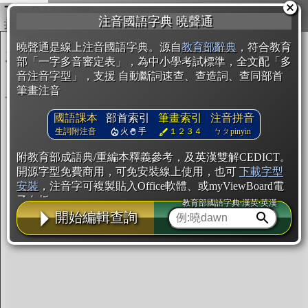
複製
注音國語字典 曉聲通
開始編輯
曉聲通是線上注音國語字典。源自
教育部辭典
，符合教育
部「一字多音審定表」，為中小學考試標準，全文配「多
音注音字型」，支援 自動斷詞速查、查造詞、查同部首
筆畫注音
國語課本
部首索引
筆畫索引
注音拼音
生詞附注音
火
手
１２３４
ㄅㄆpinyin
附教育部成語典/重編本釋義參考，及英漢雙解CEDICT。
開源字型免費商用，可免安裝線上使用，也可
下載字型
安裝
，注音字可複製貼入Office軟體、或myViewBoard電
子白板。
教育部國語字典·漢英·英漢
開始編輯查詢
辭典使用方法
注音IVS字型編輯器